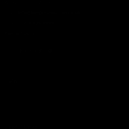
Wood Green, N22 8HX
Email:
info@benjaminbutton.co.uk
Phone:
0208 826 9999
Contact us
Facebook
Instagram
TikTok
Pinterest
Help
Contact Us
Shipping
Returns
Useful Links