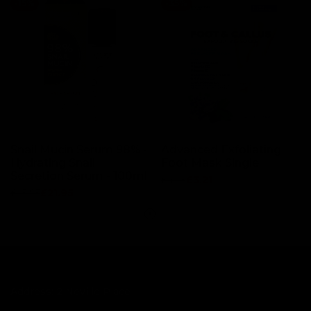
-
15
%
-
35
%
Snail Mucin Serum 98% -
Advanced Exfoliating
Hydrating Snail
Foot Mask Single
Secretion Serum - 100ml
Regular
£4.95
Sale
£3.21
price
price
Regular
£25.95
Sale
£21.95
price
price
Address: 2 Neville Place