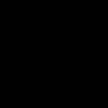
Benjamin Button
, le vostre aspirazioni di bellezza
possono diventare realtà. Con ingredienti di alta qualità e
una formulazione unica, Benjamin Button è senza dubbio
la scelta migliore per una pelle giovane e sana. Investite
nella vostra bellezza, scegliete saggiamente, e ricordate:
la bellezza è un viaggio, non una destinazione!
Share
Share
PREVIOUS
NEXT
Gold Collagen Forte Ageless:
Collagene: benefici reali o solo
Scopri i Vantaggi Anti-Aging!
un’illusione commerciale?
Related Articles