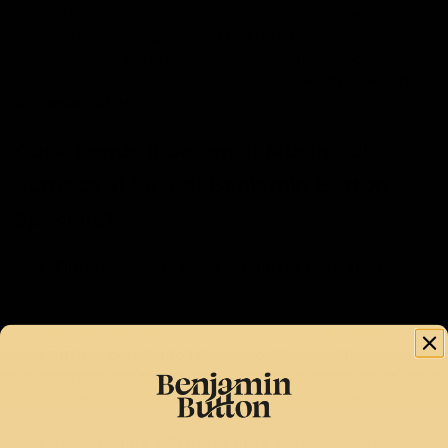
non tutti mantengono le loro promesse. In questa
giungla di opzioni,
Benjamin Button
distingue
nettamente le proprie offerte. Oggi vogliamo porre
l'accento su un prodotto che spicca: il
Serum al Mucino
di Lumaca al 98%
.
Cosa Rende il Serum al Mucino di
Lumaca al 98% di Benjamin Button
Speciale?
Filtrato di Secrezione di Lumaca Puro al 98%:
Si
tratta di una percentuale eccezionalmente alta, che
garantisce risultati straordinari.
Infuso con Acido Ialuronico:
Questo offre
un'idratazione duratura, creando una barriera contro
la secchezza e regalando una pelle liscia e tesa.
Niacinamide e Estratto di Tè Verde:
Questi