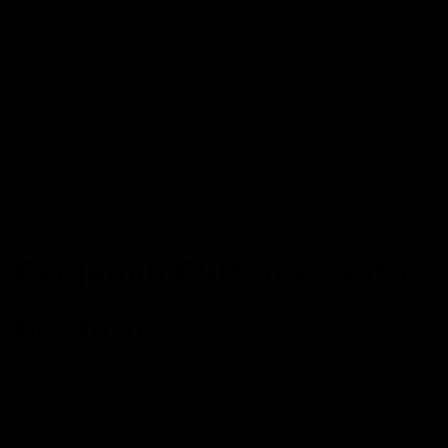
consistenza.
Elasticità e Tono:
Aiuta a mantenere la pelle
elastica e tonica, riducendo l'aspetto delle rughe.
Rinforzo dei Tessuti:
Supporta la salute delle
unghie e dei capelli, rendendoli più forti e lucidi.
Uniformità del Colorito:
Favorisce un’incarnato più
omogeneo, riducendo macchie e discromie.
Benjamin Button vs. Altri
Prodotti
Quando si parla di integratori di collagene e acido
ialuronico, è fondamentale scegliere un prodotto di
qualità. Molti marchi sul mercato promettono miracoli, ma