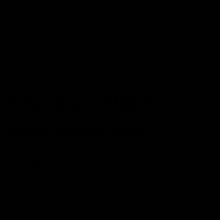
Il mondo della bellezza è in continua evoluzione, e oggi
parleremo di un prodotto che ha guadagnato popolarità
nel settore della skincare: l'integratore di collagene con
acido ialuronico. Ma facciamo un passo indietro e
consideriamo cosa rende questo prodotto così speciale e
come si confronta con le opzioni disponibili sul mercato,
in particolare il nostro amato Benjamin Button.
Cosa sono Collagene e
Acido Ialuronico?
Il
collagene
è la proteina più abbondante nel nostro
corpo, responsabile della struttura e della densità della
pelle, dei capelli, delle unghie e dei tessuti connettivi.
Con l'età, la produzione di collagene diminuisce, portando
a segni di invecchiamento visibili.
L'
acido ialuronico
, d'altra parte, è una sostanza naturale