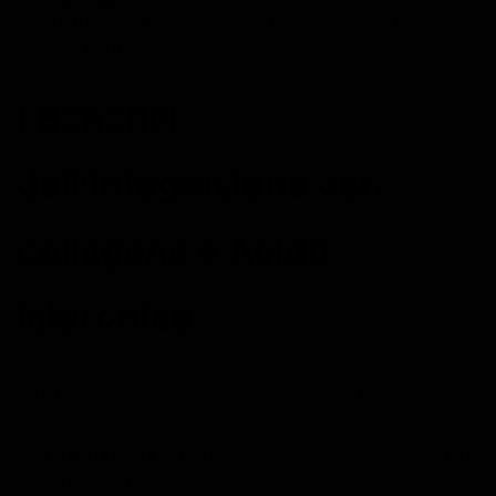
che trattiene l'idratazione nella pelle, conferendo un
aspetto più giovane e sano.
I Benefici
dell'Integrazione con
Collagene e Acido
Ialuronico
Integrarsi con collagene e acido ialuronico porta
numerosi benefici:
Idratazione Intensa:
Mantiene la pelle ben idratata,
riducendo la secchezza e migliorando la sua