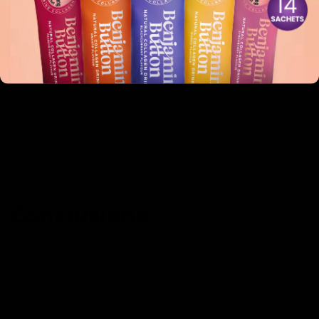
Scegliere Benjamin Button significa optare per qualità,
trasparenza e risultati tangibili. L'approccio alla bellezza
naturale e la cura della pelle di Benjamin Button non solo
soddisfa le nostre aspettative estetiche, ma rispetta
anche l'ambiente e gli animali. Con il Serum al Mucino di
Lumaca al 98%, state investendo in un prodotto che
lavora per voi, mentre molti altri integratori di collagene
con acido ialuronico mancano di ingredienti efficaci e
della purezza necessaria per vedere risultati significativi.
Conclusione
Quando si tratta di bellezza e cura della pelle, la scelta del
giusto integratore è cruciale. L'integratore di collagene e
acido ialuronico ha sicuramente i suoi benefici, ma con
prodotti come il Serum al Mucino di Lumaca al 98% di