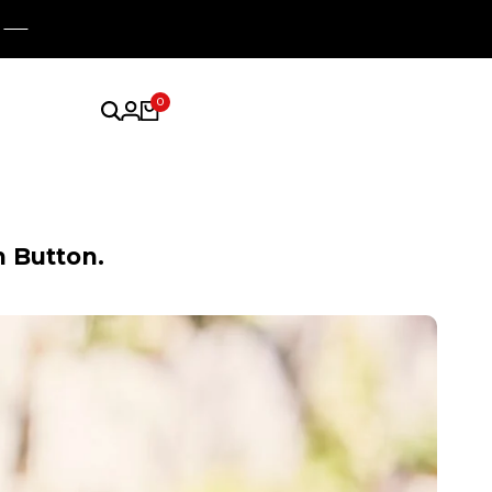
0
n Button.