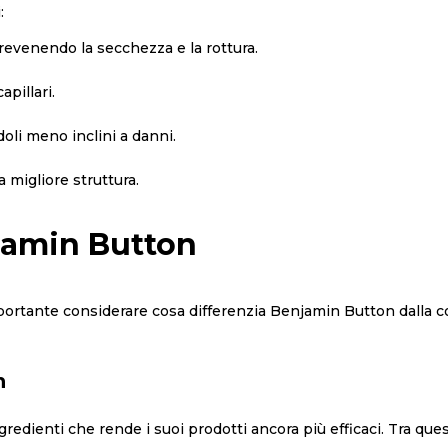
:
 prevenendo la secchezza e la rottura.
apillari.
doli meno inclini a danni.
na migliore struttura.
njamin Button
mportante considerare cosa differenzia Benjamin Button dalla c
n
edienti che rende i suoi prodotti ancora più efficaci. Tra ques