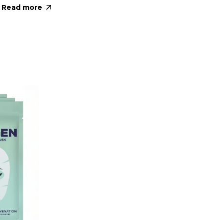
Read more
Re