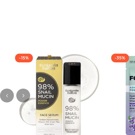
Read more
-
15
%
-
35
%