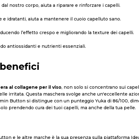
dal nostro corpo, aiuta a riparare e rinforzare i capelli.
e e idratanti, aiuta a mantenere il cuoio capelluto sano.
iducendo l’effetto crespo e migliorando la texture dei capelli.
ndo antiossidanti e nutrienti essenziali.
 benefici
ra al collagene per il viso
, non solo si concentrano sui capell
 pelle irritata. Questa maschera svolge anche un'eccellente azi
amin Button si distingue con un punteggio Yuka di 86/100, dimos
lo prendendo cura dei tuoi capelli, ma anche della tua pelle.
utton e le altre marche è la sua presenza sulla piattaforma Id