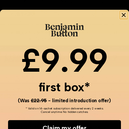
スが配合されており、肌を明るく、均一にします。
倫理的調達：
プレミアムガラスボトルに収められ、クルー
エルティフリーです。
韓国スキンケアを超える：
韓国のスネイルセラムと比較し
ても、高い評価を得ています。
£9.99
結論：どちらを選ぶべきか？
キューサイ膝サポートコラーゲンは膝の健康に寄与しますが、ベ
first box*
ンジャミン・バトンの98% スネイルミューシンセラムは、肌の若
返りや美肌効果に特化しており、ただのコラーゲンサプリメント
以上の価値があります。 ベンジャミン・バトンは、単なる膝サポ
(Was
£22.95
- limited introduction offer)
ートだけでなく、全体的な美容と健康をサポートするために開発
された製品です。このように、キューサイの製品と比較すると、
* Valid on 14-sachet subscription delivered every 2 weeks.
Cancel anytime. No hidden catches.
BENJAMIN BUTTONは総合的な効果において優れています。
結論として、
膝の健康を求めるならキューサイを、全体的な美と
Claim my offer
健康を望むならベンジャミン・バトンを選ぶべきです。